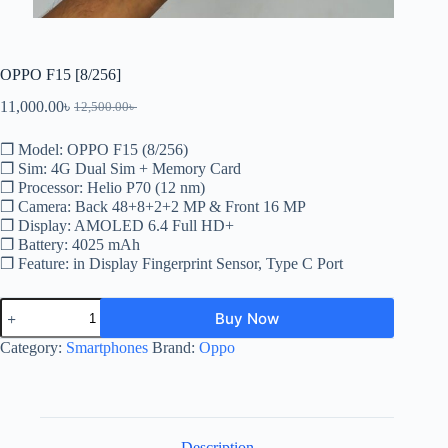
OPPO F15 [8/256]
11,000.00
৳
12,500.00
৳
Original
Current
price
price
❐ Model: OPPO F15 (8/256)
was:
is:
12,500.00৳ .
11,000.00৳ .
❐ Sim: 4G Dual Sim + Memory Card
❐ Processor: Helio P70 (12 nm)
❐ Camera: Back 48+8+2+2 MP & Front 16 MP
❐ Display: AMOLED 6.4 Full HD+
❐ Battery: 4025 mAh
❐ Feature: in Display Fingerprint Sensor, Type C Port
OPPO
Buy Now
F15
[8/256]
Category:
Smartphones
Brand:
Oppo
quantity
Description